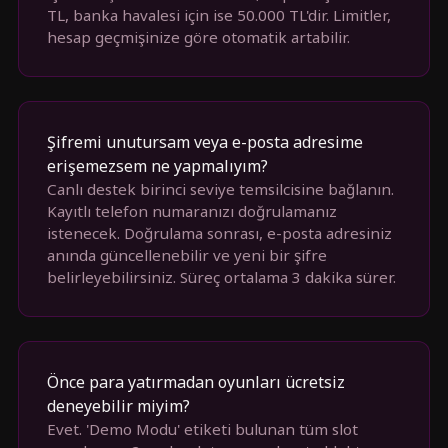
TL, banka havalesi için ise 50.000 TL'dir. Limitler,
hesap geçmişinize göre otomatik artabilir.
Şifremi unutursam veya e-posta adresime
erişemezsem ne yapmalıyım?
Canlı destek birinci seviye temsilcisine bağlanın.
Kayıtlı telefon numaranızı doğrulamanız
istenecek. Doğrulama sonrası, e-posta adresiniz
anında güncellenebilir ve yeni bir şifre
belirleyebilirsiniz. Süreç ortalama 3 dakika sürer.
Önce para yatırmadan oyunları ücretsiz
deneyebilir miyim?
Evet. 'Demo Modu' etiketi bulunan tüm slot