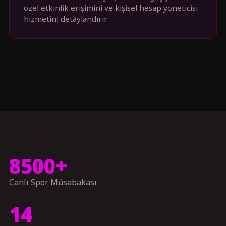
özel etkinlik erişimini ve kişisel hesap yöneticisi
hizmetini detaylandırır.
8500+
Canlı Spor Müsabakası
14