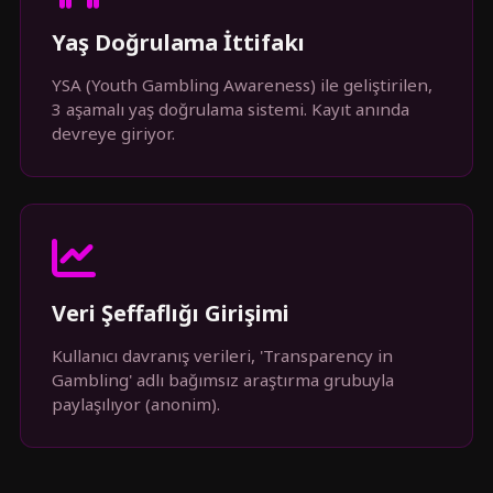
Yaş Doğrulama İttifakı
YSA (Youth Gambling Awareness) ile geliştirilen,
3 aşamalı yaş doğrulama sistemi. Kayıt anında
devreye giriyor.
Veri Şeffaflığı Girişimi
Kullanıcı davranış verileri, 'Transparency in
Gambling' adlı bağımsız araştırma grubuyla
paylaşılıyor (anonim).