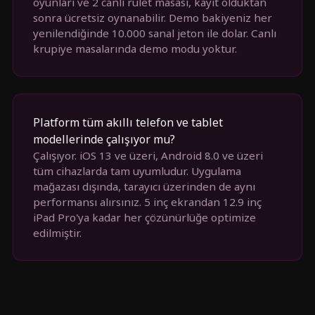
oyunları ve 2 canlı rulet masası, kayıt olduktan
sonra ücretsiz oynanabilir. Demo bakiyeniz her
yenilendiğinde 10.000 sanal jeton ile dolar. Canlı
krupiye masalarında demo modu yoktur.
Platform tüm akıllı telefon ve tablet
modellerinde çalışıyor mu?
Çalışıyor. iOS 13 ve üzeri, Android 8.0 ve üzeri
tüm cihazlarda tam uyumludur. Uygulama
mağazası dışında, tarayıcı üzerinden de aynı
performansı alırsınız. 5 inç ekrandan 12.9 inç
iPad Pro'ya kadar her çözünürlüğe optimize
edilmiştir.