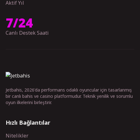
Aktif Yıl
7/24
Canlı Destek Saati
Jetbahis, 2026'da performans odaklı oyuncular için tasarlanmış
bir canlı bahis ve casino platformudur. Teknik yenilik ve sorumlu
oyun ilkelerini birleştirir.
Hızlı Bağlantılar
Nitelikler