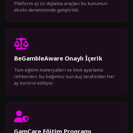
Platform içi öz-dışlama araçları bu kurumun
direkt denetiminde geliştirildi.
BeGambleAware Onaylı İçerik
Tüm eğitim materyalleri ve limit ayarlama
rehberleri, bu bağımsız kuruluş tarafından her
ay kontrol ediliyor.
GamCare Eğitim Programı