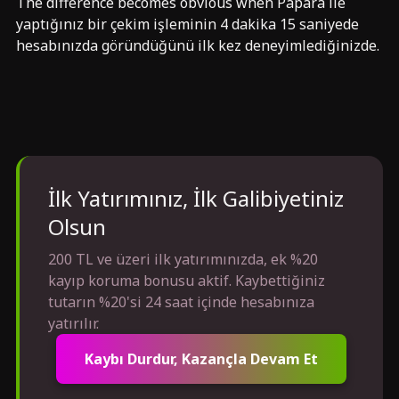
The difference becomes obvious when Papara ile
yaptığınız bir çekim işleminin 4 dakika 15 saniyede
hesabınızda göründüğünü ilk kez deneyimlediğinizde.
İlk Yatırımınız, İlk Galibiyetiniz
Olsun
200 TL ve üzeri ilk yatırımınızda, ek %20
kayıp koruma bonusu aktif. Kaybettiğiniz
tutarın %20'si 24 saat içinde hesabınıza
yatırılır.
Kaybı Durdur, Kazançla Devam Et