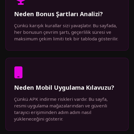
Neden Bonus Şartları Analizi?
Çünkü karışık kurallar sizi yavaşlatır. Bu sayfada,
her bonusun çevrim şartı, geçerlilik süresi ve
maksimum çekim limiti tek bir tabloda gösterilir.
Neden Mobil Uygulama Kılavuzu?
Çünkü APK indirme riskleri vardır. Bu sayfa,
resmi uygulama mağazalarından ve güvenli
tarayıcı erişiminden adım adım nasıl
yükleneceğini gösterir.