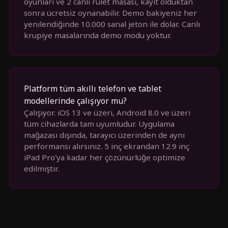
oyunları ve 2 canlı rulet masası, kayıt olduktan
sonra ücretsiz oynanabilir. Demo bakiyeniz her
yenilendiğinde 10.000 sanal jeton ile dolar. Canlı
krupiye masalarında demo modu yoktur.
Platform tüm akıllı telefon ve tablet
modellerinde çalışıyor mu?
Çalışıyor. iOS 13 ve üzeri, Android 8.0 ve üzeri
tüm cihazlarda tam uyumludur. Uygulama
mağazası dışında, tarayıcı üzerinden de aynı
performansı alırsınız. 5 inç ekrandan 12.9 inç
iPad Pro'ya kadar her çözünürlüğe optimize
edilmiştir.