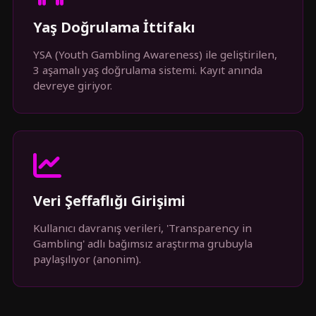
Yaş Doğrulama İttifakı
YSA (Youth Gambling Awareness) ile geliştirilen,
3 aşamalı yaş doğrulama sistemi. Kayıt anında
devreye giriyor.
Veri Şeffaflığı Girişimi
Kullanıcı davranış verileri, 'Transparency in
Gambling' adlı bağımsız araştırma grubuyla
paylaşılıyor (anonim).