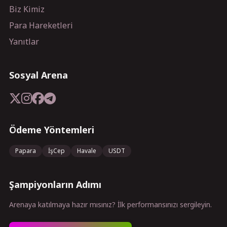
Biz Kimiz
Para Hareketleri
Yanıtlar
Sosyal Arena
Ödeme Yöntemleri
Papara
İşCep
Havale
USDT
Şampiyonların Adımı
Arenaya katılmaya hazır mısınız? İlk performansınızı sergileyin.