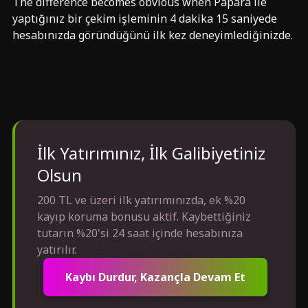
The difference becomes obvious when Papara ile
yaptığınız bir çekim işleminin 4 dakika 15 saniyede
hesabınızda göründüğünü ilk kez deneyimlediğinizde.
İlk Yatırımınız, İlk Galibiyetiniz
Olsun
200 TL ve üzeri ilk yatırımınızda, ek %20
kayıp koruma bonusu aktif. Kaybettiğiniz
tutarın %20'si 24 saat içinde hesabınıza
yatırılır.
Kaybı Durdur, Kazançla Devam Et