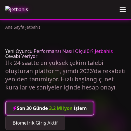
Ana Sayfa
›
Jetbahis
Yeni Oyuncu Performansı Nasıl Ölçülür? Jetbahis
Cevabı Veriyor.
İlk 24 saatte en yüksek çekim talebi
oluşturan platform, şimdi 2026'da rekabeti
yeniden tanımlıyor. Hızlı başlangıç, net
kurallar ve saniyeler içinde hesap onayı.
Son 30 Günde
3.2 Milyon
İşlem
Biometrik Giriş Aktif