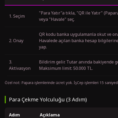
"Para Yatır"a tıkla, "QR ile Yatır" (Papa
1. Seçim
veya "Havale" seç.
QR kodu banka uygulamanla okut ve ona
2. Onay
Havalede açılan banka hesap bilgilerine
yap.
3.
Bildirim gelir. Tutar anında bakiyende g
Aktivasyon
Maksimum limit: 50.000 TL.
Özel not: Papara işlemlerinde ücret yok. İşCep işlemleri 15 saniye
Para Çekme Yolculuğu (3 Adım)
Adım
Açıklama