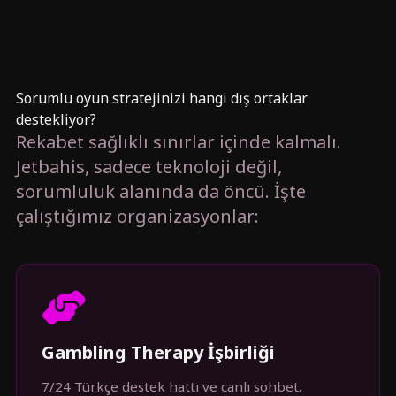
Sorumlu oyun stratejinizi hangi dış ortaklar
destekliyor?
Rekabet sağlıklı sınırlar içinde kalmalı.
Jetbahis, sadece teknoloji değil,
sorumluluk alanında da öncü. İşte
çalıştığımız organizasyonlar:
Gambling Therapy İşbirliği
7/24 Türkçe destek hattı ve canlı sohbet.