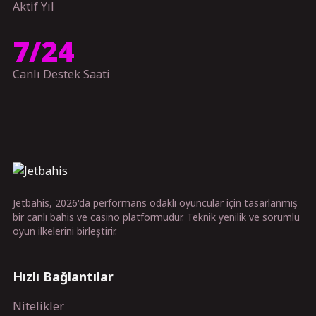
Aktif Yıl
7/24
Canlı Destek Saati
Jetbahis, 2026'da performans odaklı oyuncular için tasarlanmış
bir canlı bahis ve casino platformudur. Teknik yenilik ve sorumlu
oyun ilkelerini birleştirir.
Hızlı Bağlantılar
Nitelikler