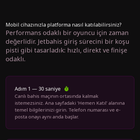
Mobil cihazınızla platforma nasıl katılabilirsiniz?
Performans odaklı bir oyuncu için zaman
değerlidir. Jetbahis giriş sürecini bir koşu
pisti gibi tasarladık: hızlı, direkt ve finişe
odaklı.
Adım 1 — 30 saniye
Canlı bahis maçının ortasında kalmak
istemezsiniz. Ana sayfadaki 'Hemen Katıl' alanına
temel bilgilerinizi girin. Telefon numarası ve e-
posta onayı aynı anda başlar.