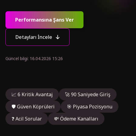
Performansına Şans Ver
Detayları İncele
Güncel bilgi:
16.04.2026 15:26
📈 6 Kritik Avantaj
🚀 90 Saniyede Giriş
🛡️ Güven Köprüleri
🎯 Piyasa Pozisyonu
❓ Acil Sorular
💸 Ödeme Kanalları