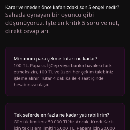
Karar vermeden önce kafanızdaki son 5 engel nedir?
Sahada oynayan bir oyuncu gibi
düşünüyoruz. İşte en kritik 5 soru ve net,
direkt cevapları.
Minimum para çekme tutarı ne kadar?
100 TL. Papara, İşCep veya banka havalesi fark
etmeksizin, 100 TL ve üzeri her çekim talebiniz
işleme alınır. Tutar 4 dakika ile 4 saat içinde
hesabınıza ulaşır.
Tek seferde en fazla ne kadar yatırabilirim?
Günlük limitiniz 50.000 TL'dir. Ancak, Kredi Kartı
için tek işlem limiti 15.000 TL, Papara için 20.000