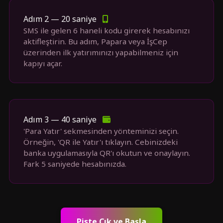
Adım 2 — 20 saniye
SMS ile gelen 6 haneli kodu girerek hesabınızı
aktifleştirin. Bu adım, Papara veya İşCep
üzerinden ilk yatırımınızı yapabilmeniz için
kapıyı açar.
Adım 3 — 40 saniye
'Para Yatır' sekmesinden yönteminizi seçin.
Örneğin, 'QR ile Yatır'ı tıklayın. Cebinizdeki
banka uygulamasıyla QR'ı okutun ve onaylayın.
Fark 5 saniyede hesabınızda.
Piste Çık ve Başla