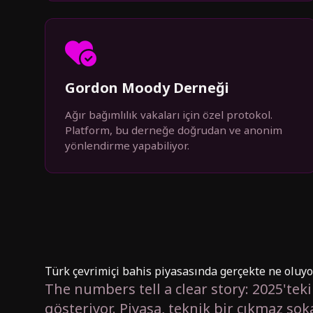
Gordon Moody Derneği
Ağır bağımlılık vakaları için özel protokol.
Platform, bu derneğe doğrudan ve anonim
yönlendirme yapabiliyor.
Türk çevrimiçi bahis piyasasında gerçekte ne oluyo
The numbers tell a clear story: 2025'teki
gösteriyor. Piyasa, teknik bir çıkmaz so