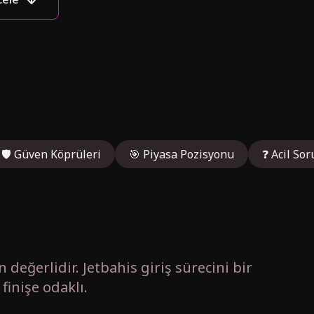
🛡️ Güven Köprüleri
🎯 Piyasa Pozisyonu
❓ Acil Sor
değerlidir. Jetbahis giriş sürecini bir
 finişe odaklı.