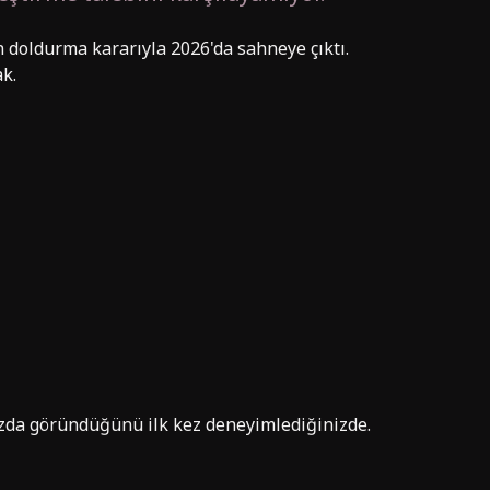
 doldurma kararıyla 2026'da sahneye çıktı.
k.
ızda göründüğünü ilk kez deneyimlediğinizde.