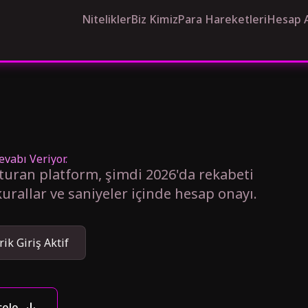
Nitelikler
Biz Kimiz
Para Hareketleri
Hesap A
vabı Veriyor.
şturan platform, şimdi 2026'da rekabeti
kurallar ve saniyeler içinde hesap onayı.
ik Giriş Aktif
cele