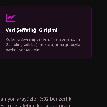
Veri Şeffaflığı Girişimi
Kullanıcı davranış verileri, 'Transparency in
Gambling' adlı bağımsız araştırma grubuyla
paylaşılıyor (anonim).
llanıyor, arayüzler %92 benzerlik
eştirme talebini karşılayamıyor.