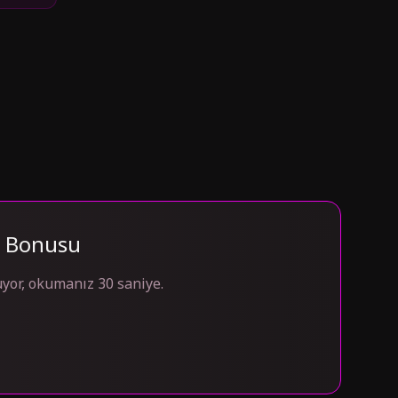
n Bonusu
şuyor, okumanız 30 saniye.