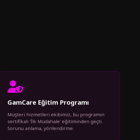
GamCare Eğitim Programı
Müşteri hizmetleri ekibimiz, bu programın
sertifikalı 'İlk Müdahale' eğitiminden geçti.
Sorunu anlama, yönlendirme.