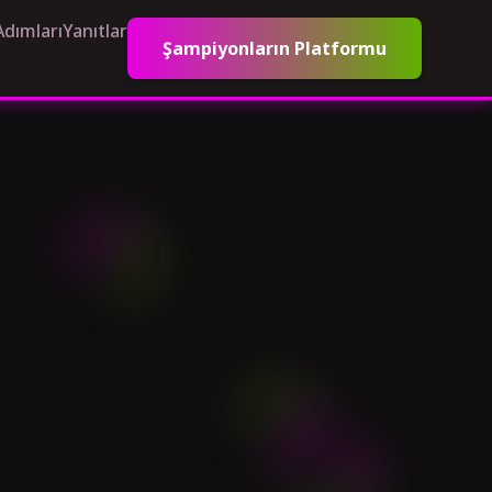
dımları
Yanıtlar
Şampiyonların Platformu