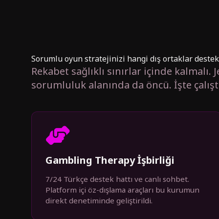
Sorumlu oyun stratejinizi hangi dış ortaklar destek
Rekabet sağlıklı sınırlar içinde kalmalı. 
sorumluluk alanında da öncü. İşte çalış
Gambling Therapy İşbirliği
7/24 Türkçe destek hattı ve canlı sohbet.
Platform içi öz-dışlama araçları bu kurumun
direkt denetiminde geliştirildi.