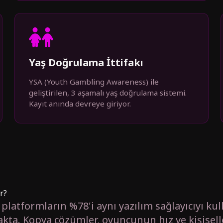
Yaş Doğrulama İttifakı
YSA (Youth Gambling Awareness) ile
geliştirilen, 3 aşamalı yaş doğrulama sistemi.
Kayıt anında devreye giriyor.
r?
 platformların %78'i aynı yazılım sağlayıcıyı ku
kakta. Kopya çözümler, oyuncunun hız ve kişisell