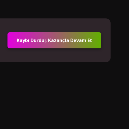
Kaybı Durdur, Kazançla Devam Et