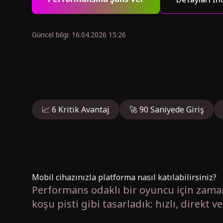
Güncel bilgi:
16.04.2026 15:26
📈 6 Kritik Avantaj
🚀 90 Saniyede Giriş
Mobil cihazınızla platforma nasıl katılabilirsiniz?
Performans odaklı bir oyuncu için zaman 
koşu pisti gibi tasarladık: hızlı, direkt ve