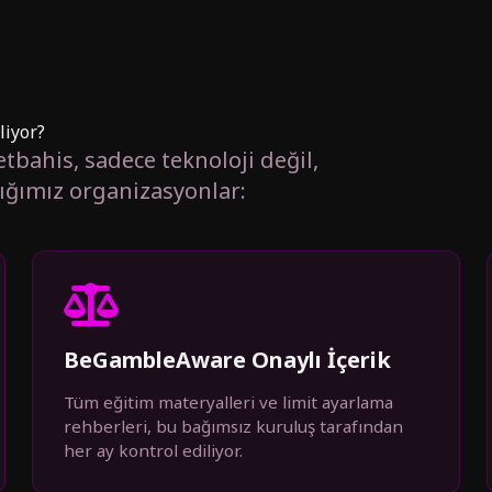
liyor?
Jetbahis, sadece teknoloji değil,
tığımız organizasyonlar:
BeGambleAware Onaylı İçerik
Tüm eğitim materyalleri ve limit ayarlama
rehberleri, bu bağımsız kuruluş tarafından
her ay kontrol ediliyor.