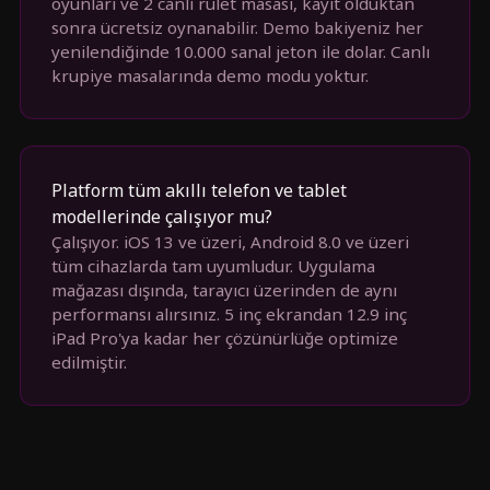
oyunları ve 2 canlı rulet masası, kayıt olduktan
sonra ücretsiz oynanabilir. Demo bakiyeniz her
yenilendiğinde 10.000 sanal jeton ile dolar. Canlı
krupiye masalarında demo modu yoktur.
Platform tüm akıllı telefon ve tablet
modellerinde çalışıyor mu?
Çalışıyor. iOS 13 ve üzeri, Android 8.0 ve üzeri
tüm cihazlarda tam uyumludur. Uygulama
mağazası dışında, tarayıcı üzerinden de aynı
performansı alırsınız. 5 inç ekrandan 12.9 inç
iPad Pro'ya kadar her çözünürlüğe optimize
edilmiştir.