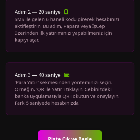
Adım 2 — 20 saniye
SMS ile gelen 6 haneli kodu girerek hesabınızı
aktifleştirin. Bu adım, Papara veya İşCep
üzerinden ilk yatırımınızı yapabilmeniz için
kapıyı açar.
Adım 3 — 40 saniye
'Para Yatır' sekmesinden yönteminizi seçin.
Örneğin, 'QR ile Yatır'ı tıklayın. Cebinizdeki
banka uygulamasıyla QR'ı okutun ve onaylayın.
Fark 5 saniyede hesabınızda.
Piste Çık ve Başla