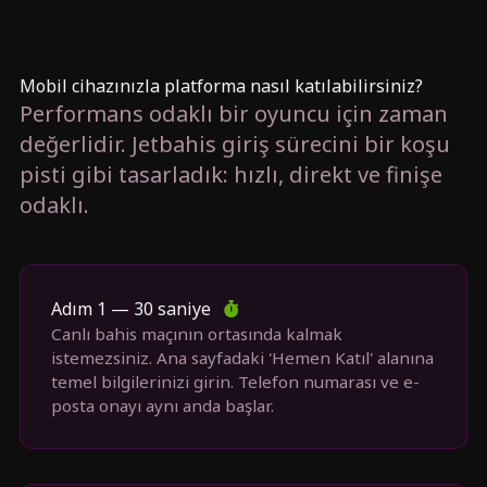
Mobil cihazınızla platforma nasıl katılabilirsiniz?
Performans odaklı bir oyuncu için zaman
değerlidir. Jetbahis giriş sürecini bir koşu
pisti gibi tasarladık: hızlı, direkt ve finişe
odaklı.
Adım 1 — 30 saniye
Canlı bahis maçının ortasında kalmak
istemezsiniz. Ana sayfadaki 'Hemen Katıl' alanına
temel bilgilerinizi girin. Telefon numarası ve e-
posta onayı aynı anda başlar.