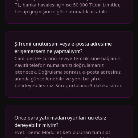
TL, banka havalesi için ise 50.000 TL'dir. Limitler,
hesap geçmişinize göre otomatik artabilir.
Şifremi unutursam veya e-posta adresime
erişemezsem ne yapmalıyım?
Canlı destek birinci seviye temsilcisine bağlanın.
Kayıtlı telefon numaranızı doğrulamanız
istenecek. Doğrulama sonrası, e-posta adresiniz
anında güncellenebilir ve yeni bir şifre
belirleyebilirsiniz. Süreç ortalama 3 dakika sürer.
Önce para yatırmadan oyunları ücretsiz
deneyebilir miyim?
Evet. 'Demo Modu' etiketi bulunan tüm slot