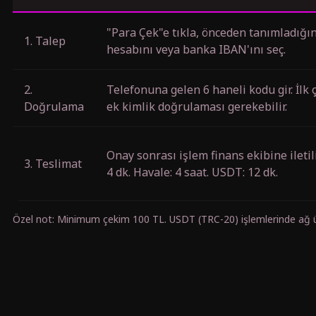
"Para Çek"e tıkla, önceden tanımladığı
1. Talep
hesabını veya banka IBAN'ını seç.
2.
Telefonuna gelen 6 haneli kodu gir. İlk
Doğrulama
ek kimlik doğrulaması gerekebilir.
Onay sonrası işlem finans ekibine iletili
3. Teslimat
4 dk. Havale: 4 saat. USDT: 12 dk.
Özel not: Minimum çekim 100 TL. USDT (TRC-20) işlemlerinde ağ ücre