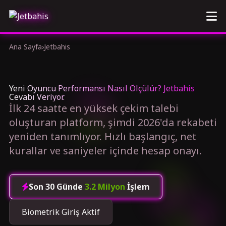
Ana Sayfa
›
Jetbahis
Yeni Oyuncu Performansı Nasıl Ölçülür? Jetbahis
Cevabı Veriyor.
İlk 24 saatte en yüksek çekim talebi
oluşturan platform, şimdi 2026'da rekabeti
yeniden tanımlıyor. Hızlı başlangıç, net
kurallar ve saniyeler içinde hesap onayı.
Son 30 Günde
3.2 Milyon
İşlem
Biometrik Giriş Aktif